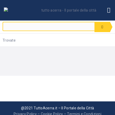
Trovate
@2021 TuttoAcerra.it – Il Portale della Città
Privacy Policy
–
Cookie Policy
–
Termini e Condizioni